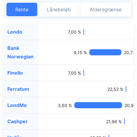
Rente
Lånebeløb
Aldersgrænse
Lendo
7,00 %
Bank
9,15 %
20,73
Norwegian
Finello
7,00 %
Ferratum
22,52 %
LendMe
3,60 %
20,95
Cashper
21,96 %