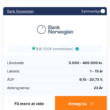
Bank Norwegian
Sammenlign
3.5
(1008 anmeldelser)
Lånebeløb
5.000 - 400.000 kr.
Løbetid
1 - 15 år
ÅOP
9,15 - 20,73 %
Aldersgrænse
23 År
Få mere at vide
Ansøg nu