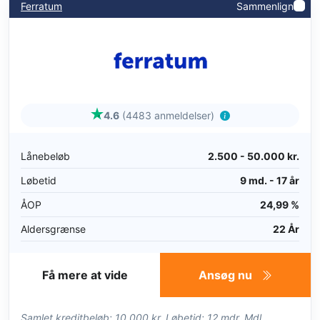
Ferratum
Sammenlign
4.6
(4483 anmeldelser)
Lånebeløb
2.500 - 50.000 kr.
Løbetid
9 md. - 17 år
ÅOP
24,99 %
Aldersgrænse
22 År
Få mere at vide
Ansøg nu
Samlet kreditbeløb: 10.000 kr. Løbetid: 12 mdr. Mdl.