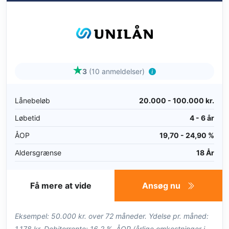
3
(10 anmeldelser)
Lånebeløb
20.000 - 100.000 kr.
Løbetid
4 - 6 år
ÅOP
19,70 - 24,90 %
Aldersgrænse
18 År
Få mere at vide
Ansøg nu
Eksempel: 50.000 kr. over 72 måneder. Ydelse pr. måned:
1.178 kr. Debitorrente: 16,2 %. ÅOP (årlige omkostninger i