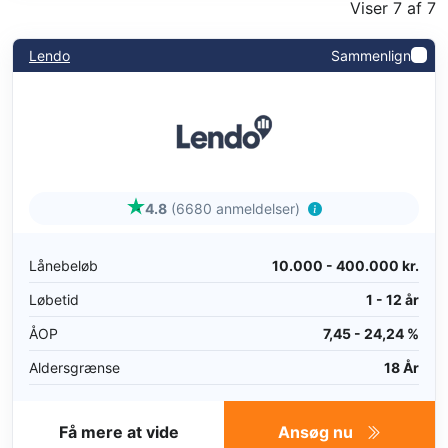
Viser 7 af 7
Lendo
Sammenlign
4.8
(6680 anmeldelser)
Lånebeløb
10.000 - 400.000 kr.
Løbetid
1 - 12 år
ÅOP
7,45 - 24,24 %
Aldersgrænse
18 År
Få mere at vide
Ansøg nu