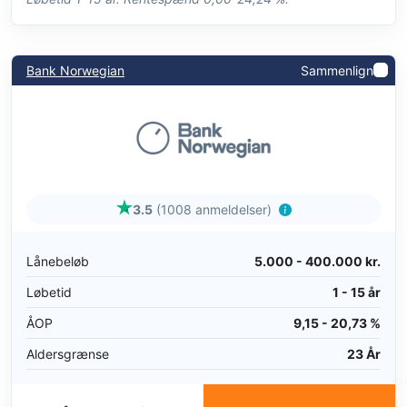
Bank Norwegian
Sammenlign
3.5
(1008 anmeldelser)
Lånebeløb
5.000 - 400.000 kr.
Løbetid
1 - 15 år
ÅOP
9,15 - 20,73 %
Aldersgrænse
23 År