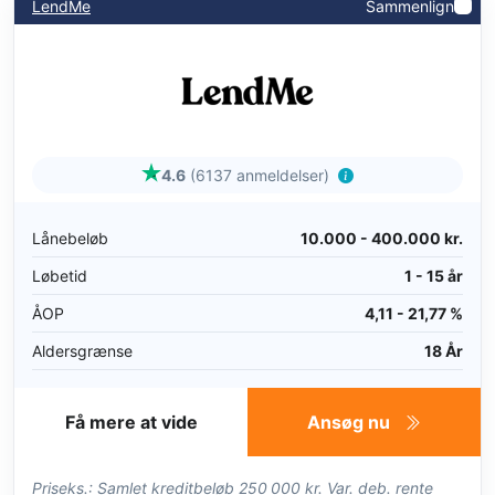
LendMe
Sammenlign
4.6
(6137 anmeldelser)
Lånebeløb
10.000 - 400.000 kr.
Løbetid
1 - 15 år
ÅOP
4,11 - 21,77 %
Aldersgrænse
18 År
Få mere at vide
Ansøg nu
Priseks.: Samlet kreditbeløb 250 000 kr. Var. deb. rente