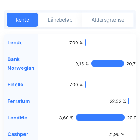
Rente
Lånebeløb
Aldersgrænse
Lendo
7,00 %
Bank
9,15 %
20,73
Norwegian
Finello
7,00 %
Ferratum
22,52 %
LendMe
3,60 %
20,95
Cashper
21,96 %