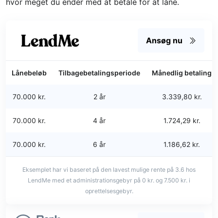
hvor meget du ender med at betale for at låne.
Ansøg nu
Lånebeløb
Tilbagebetalingsperiode
Månedlig betaling
70.000 kr.
2 år
3.339,80 kr.
70.000 kr.
4 år
1.724,29 kr.
70.000 kr.
6 år
1.186,62 kr.
Eksemplet har vi baseret på den lavest mulige rente på 3.6 hos
LendMe med et administrationsgebyr på 0 kr. og 7.500 kr. i
oprettelsesgebyr.