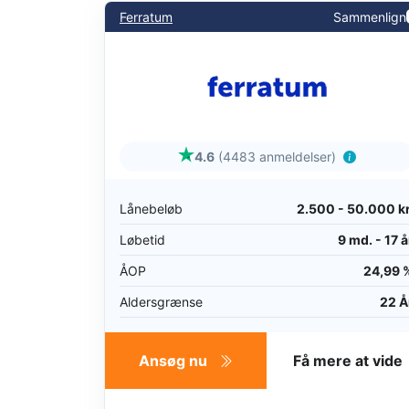
Ferratum
Sammenlign
4.6
(4483 anmeldelser)
Lånebeløb
2.500 - 50.000 kr
Løbetid
9 md. - 17 å
ÅOP
24,99 
Aldersgrænse
22 Å
Ansøg nu
Få mere at vide