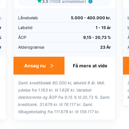
3.5
(1008 anmeldelser)
.
Lånebeløb
5.000 - 400.000 kr.
r
Løbetid
1 - 15 år
%
ÅOP
9,15 - 20,73 %
r
Aldersgrænse
23 År
Ansøg nu
Få mere at vide
Saml. kreditbeløb 80.000 kr, løbetid 8 år. Mdl.
ydelse fra 1.163 kr. til 1.626 kr. Variabel
debitorrente og ÅOP fra 9,15 % til 20,73 %. Saml.
kreditomk. 31.679 kr. til 76.117 kr. Saml.
tilbagebetaling fra 111.679 kr. til 156.117 kr.