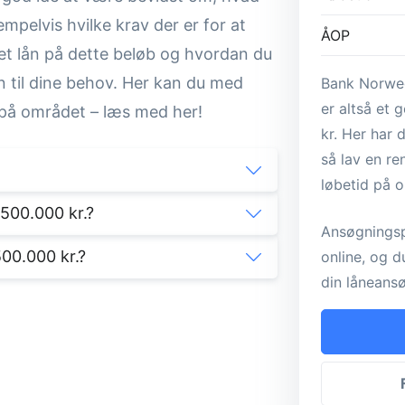
mpelvis hvilke krav der er for at
ÅOP
 et lån på dette beløb og hvordan du
n til dine behov. Her kan du med
Bank Norwegi
er altså et 
n på området – læs med her!
kr. Her har 
så lav en r
løbetid på op
 500.000 kr.?
Ansøgningsp
500.000 kr.?
online, og d
din låneans