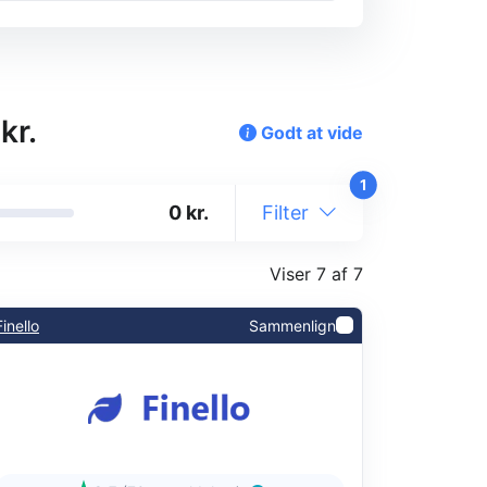
kr.
Godt at vide
1
kr.
Filter
Viser 7 af 7
Finello
Sammenlign