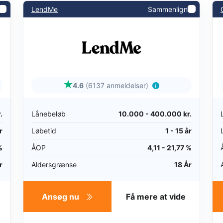
LendMe
Sammenlign
4.6
(6137 anmeldelser)
.
Lånebeløb
10.000 - 400.000 kr.
r
Løbetid
1 - 15 år
%
ÅOP
4,11 - 21,77 %
r
Aldersgrænse
18 År
Ansøg nu
Få mere at vide