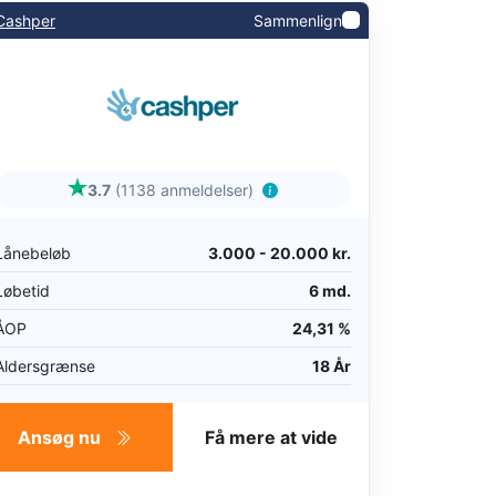
Cashper
Sammenlign
3.7
(1138 anmeldelser)
Lånebeløb
3.000 - 20.000 kr.
Løbetid
6 md.
ÅOP
24,31 %
Aldersgrænse
18 År
Ansøg nu
Få mere at vide