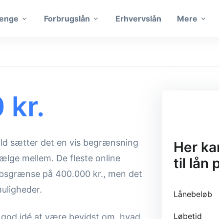
penge
Forbrugslån
Erhvervslån
Mere
 kr.
fald sætter det en vis begrænsning
Her kan
ælge mellem. De fleste online
til lån
øbsgrænse på 400.000 kr., men det
muligheder.
Lånebeløb
Løbetid
g god idé at være bevidst om, hvad