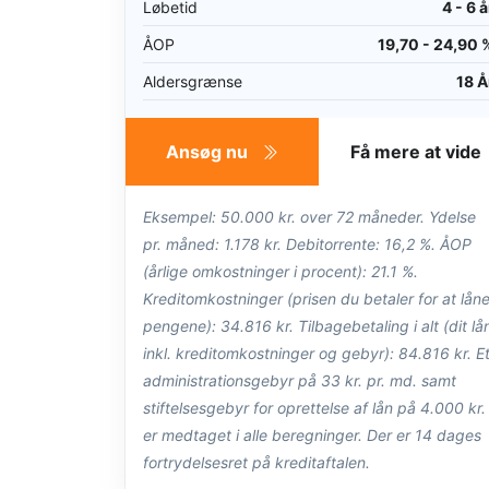
Løbetid
4 - 6 å
ÅOP
19,70 - 24,90 
Aldersgrænse
18 Å
Ansøg nu
Få mere at vide
Eksempel: 50.000 kr. over 72 måneder. Ydelse
pr. måned: 1.178 kr. Debitorrente: 16,2 %. ÅOP
(årlige omkostninger i procent): 21.1 %.
Kreditomkostninger (prisen du betaler for at lån
pengene): 34.816 kr. Tilbagebetaling i alt (dit lå
inkl. kreditomkostninger og gebyr): 84.816 kr. E
administrationsgebyr på 33 kr. pr. md. samt
stiftelsesgebyr for oprettelse af lån på 4.000 kr.
er medtaget i alle beregninger. Der er 14 dages
fortrydelsesret på kreditaftalen.