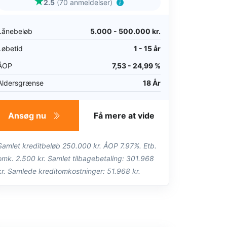
2.5
(70 anmeldelser)
Lånebeløb
5.000 - 500.000 kr.
Løbetid
1 - 15 år
ÅOP
7,53 - 24,99 %
Aldersgrænse
18 År
Ansøg nu
Få mere at vide
Samlet kreditbeløb 250.000 kr. ÅOP 7.97%. Etb.
omk. 2.500 kr. Samlet tilbagebetaling: 301.968
kr. Samlede kreditomkostninger: 51.968 kr.