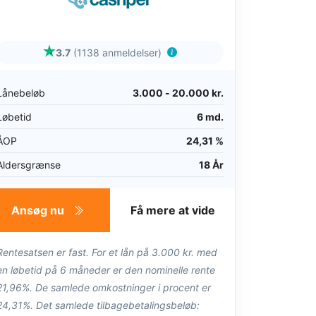
3.7
(1138 anmeldelser)
Lånebeløb
3.000 - 20.000 kr.
Løbetid
6 md.
ÅOP
24,31 %
Aldersgrænse
18 År
Ansøg nu
Få mere at vide
Rentesatsen er fast. For et lån på 3.000 kr. med
en løbetid på 6 måneder er den nominelle rente
21,96%. De samlede omkostninger i procent er
24,31%. Det samlede tilbagebetalingsbeløb: