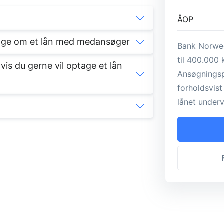
ÅOP
søge om et lån med medansøger
Bank Norwegi
til 400.000
s du gerne vil optage et lån
Ansøgningsp
forholdsvist
lånet underve