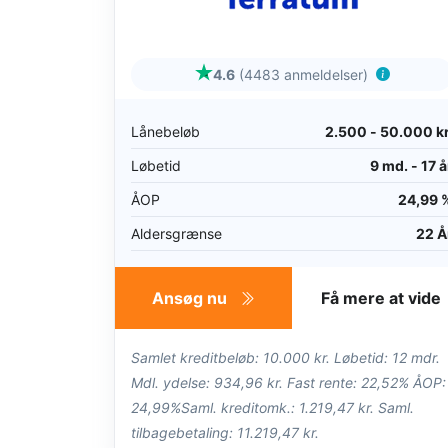
4.6
(4483 anmeldelser)
Lånebeløb
2.500 - 50.000 kr
Løbetid
9 md. - 17 å
ÅOP
24,99 
Aldersgrænse
22 Å
Ansøg nu
Få mere at vide
Samlet kreditbeløb: 10.000 kr. Løbetid: 12 mdr.
Mdl. ydelse: 934,96 kr. Fast rente: 22,52% ÅOP:
24,99%Saml. kreditomk.: 1.219,47 kr. Saml.
tilbagebetaling: 11.219,47 kr.