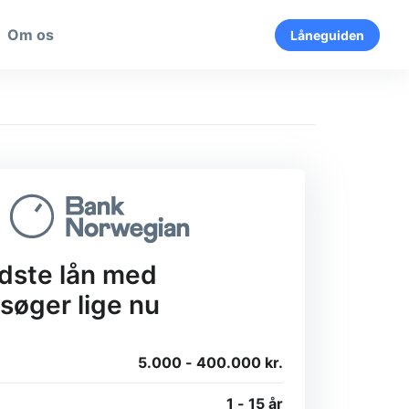
Om os
Låneguiden
dste lån med
øger lige nu
5.000 - 400.000 kr.
1 - 15 år