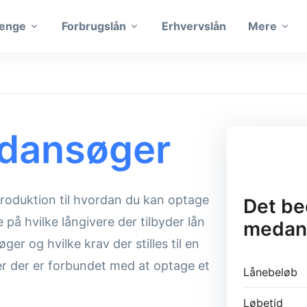
penge
Forbrugslån
Erhvervslån
Mere
dansøger
ntroduktion til hvordan du kan optage
Det be
å hvilke långivere der tilbyder lån
medans
 og hvilke krav der stilles til en
 der er forbundet med at optage et
Lånebeløb
Løbetid