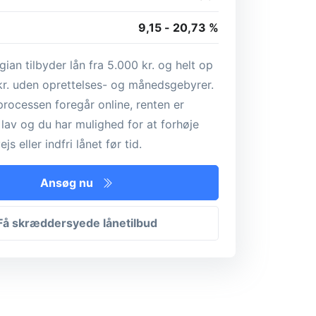
9,15 - 20,73 %
an tilbyder lån fra 5.000 kr. og helt op
 kr. uden oprettelses- og månedsgebyrer.
rocessen foregår online, renten er
 lav og du har mulighed for at forhøje
js eller indfri lånet før tid.
Ansøg nu
Få skræddersyede lånetilbud