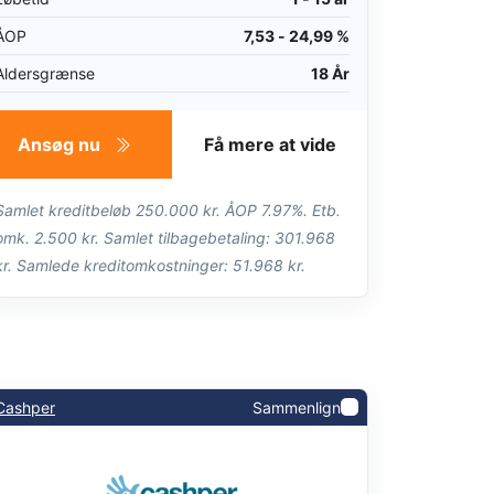
ÅOP
7,53 - 24,99 %
Aldersgrænse
18 År
Ansøg nu
Få mere at vide
Samlet kreditbeløb 250.000 kr. ÅOP 7.97%. Etb.
omk. 2.500 kr. Samlet tilbagebetaling: 301.968
kr. Samlede kreditomkostninger: 51.968 kr.
Cashper
Sammenlign