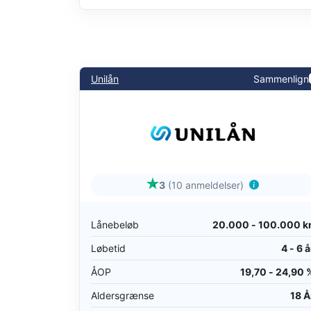
Unilån
Sammenlign
3
(10 anmeldelser)
Lånebeløb
20.000 - 100.000 kr
Løbetid
4 - 6 å
ÅOP
19,70 - 24,90 
Aldersgrænse
18 Å