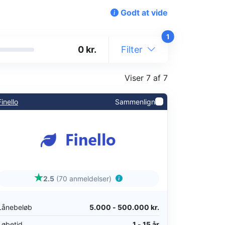
Godt at vide
1
kr.
Filter
Viser 7 af 7
Finello
Sammenlign
2.5
(70 anmeldelser)
Lånebeløb
5.000 - 500.000 kr.
Løbetid
1 - 15 år