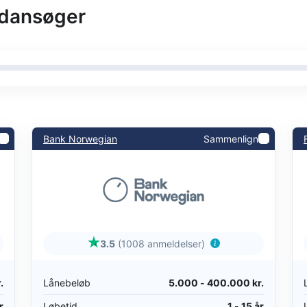
dansøger
Bank Norwegian
Sammenlign
3.5
(1008 anmeldelser)
.
Lånebeløb
5.000 - 400.000 kr.
r
Løbetid
1 - 15 år