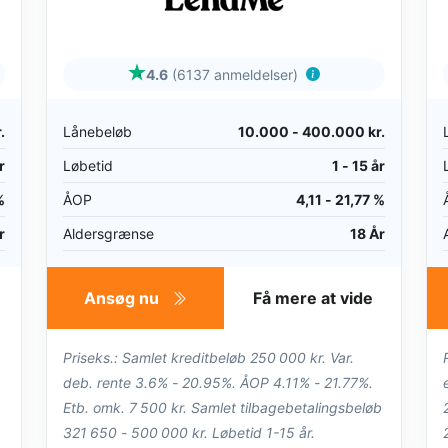
4.6
(6137 anmeldelser)
.
Lånebeløb
10.000 - 400.000 kr.
r
Løbetid
1 - 15 år
%
ÅOP
4,11 - 21,77 %
r
Aldersgrænse
18 År
Ansøg nu
Få mere at vide
Priseks.: Samlet kreditbeløb 250 000 kr. Var.
deb. rente 3.6% - 20.95%. ÅOP 4.11% - 21.77%.
Etb. omk. 7 500 kr. Samlet tilbagebetalingsbeløb
321 650 - 500 000 kr. Løbetid 1-15 år.