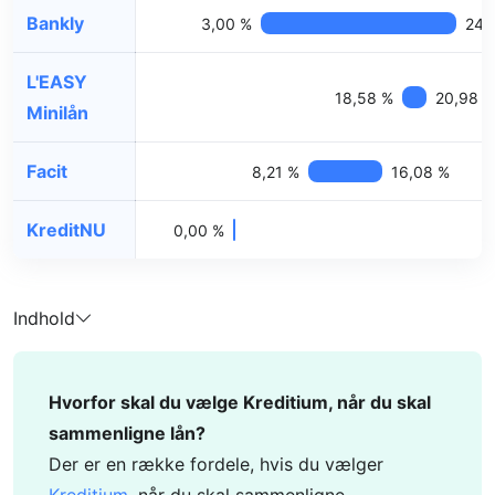
Bankly
3,00 %
24,
L'EASY
18,58 %
20,98 
Minilån
Facit
8,21 %
16,08 %
KreditNU
0,00 %
Indhold
Hvorfor skal du vælge Kreditium, når du skal
sammenligne lån?
Der er en række fordele, hvis du vælger
Kreditium
, når du skal sammenligne