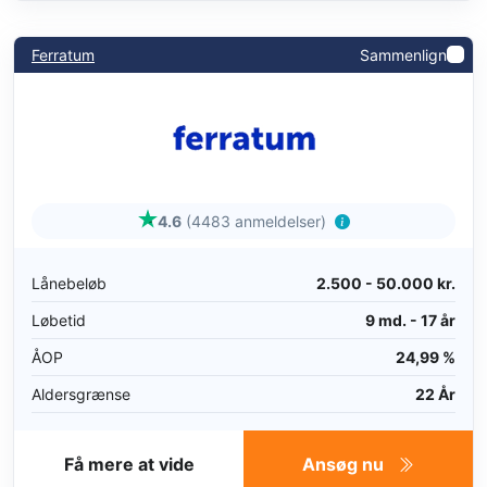
Ferratum
Sammenlign
4.6
(4483 anmeldelser)
Lånebeløb
2.500 - 50.000 kr.
Løbetid
9 md. - 17 år
ÅOP
24,99 %
Aldersgrænse
22 År
Få mere at vide
Ansøg nu