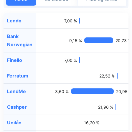
Lendo
7,00 %
Bank
9,15 %
20,73 %
Norwegian
Finello
7,00 %
Ferratum
22,52 %
LendMe
3,60 %
20,95 %
Cashper
21,96 %
Unilån
16,20 %