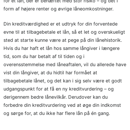
for et lån, der er behæftet med stor risiko – og det i
form af højere renter og øvrige låneomkostninger.
Din kreditværdighed er et udtryk for din forventede
evne til at tilbagebetale et lån, så et let og overskueligt
sted at starte kunne være at pege på din lånehistorik.
Hvis du har haft et lån hos samme långiver i længere
tid, som du har betalt af til tiden og i
overensstemmelse med låneaftalen, vil du allerede have
vist din långiver, at du hidtil har formået at
tilbagebetale lånet, og det kan i sig selv være et godt
udgangspunkt for at få en ny kreditvurdering – og
derigennem bedre lånevilkår. Derudover kan du
forbedre din kreditvurdering ved at øge din indkomst
og sørge for, at du ikke har flere lån på én gang.