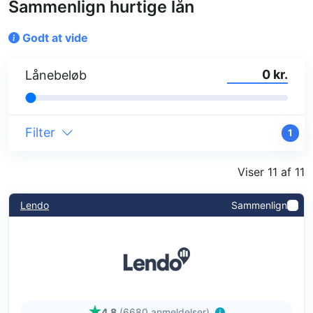
Sammenlign hurtige lån
Godt at vide
kr.
Lånebeløb
Filter
1
Viser 11 af 11
Lendo
Sammenlign
4.8
(6680 anmeldelser)