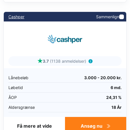
Cashper
Sammenlign
3.7
(1138 anmeldelser)
Lånebeløb
3.000 - 20.000 kr.
Løbetid
6 md.
ÅOP
24,31 %
Aldersgrænse
18 År
Få mere at vide
Ansøg nu