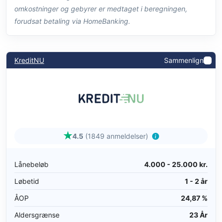
omkostninger og gebyrer er medtaget i beregningen,
forudsat betaling via HomeBanking.
KreditNU
Sammenlign
4.5
(1849 anmeldelser)
Lånebeløb
4.000 - 25.000 kr.
Løbetid
1 - 2 år
ÅOP
24,87 %
Aldersgrænse
23 År