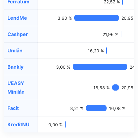
Ferratum
22,52 %
LendMe
3,60 %
20,95 %
Cashper
21,96 %
Unilån
16,20 %
Bankly
3,00 %
24,
L'EASY
18,58 %
20,98 
Minilån
Facit
8,21 %
16,08 %
KreditNU
0,00 %