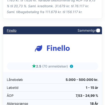
1.163 kr. til 1.626 kr. Variabel debitorrente og ÅOP fra 9,15
% til 20,73 %. Saml. kreditomk. 31.679 kr. til 76.117 kr.
Saml. tilbagebetaling fra 111.679 kr. til 156.117 kr.
Finello
Sammenlign
2.5
(70 anmeldelser)
Lånebeløb
5.000 - 500.000 kr.
Løbetid
1 - 15 år
ÅOP
7,53 - 24,99 %
Aldersgrænse
18 År