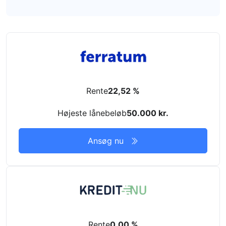
Rente
22,52 %
Højeste lånebeløb
50.000 kr.
Ansøg nu
Rente
0,00 %