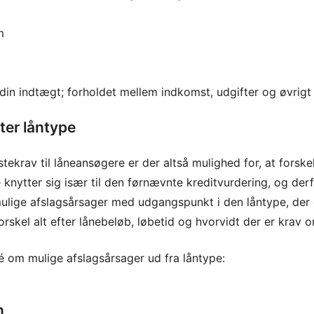
m
din indtægt; forholdet mellem indkomst, udgifter og øvrigt
ter låntype
tekrav til låneansøgere er der altså mulighed for, at forsk
 De knytter sig især til den førnævnte kreditvurdering, og de
ulige afslagsårsager med udgangspunkt i den låntype, der 
rskel alt efter lånebeløb, løbetid og hvorvidt der er krav o
é om mulige afslagsårsager ud fra låntype:
n