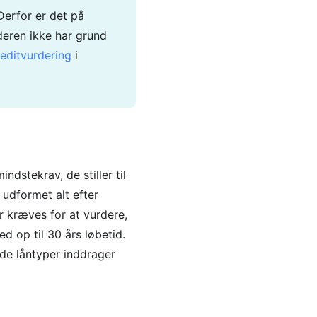
Derfor er det på
deren ikke har grund
editvurdering
i
ndstekrav, de stiller til
 udformet alt efter
er kræves for at vurdere,
ed op til 30 års løbetid.
nde låntyper inddrager