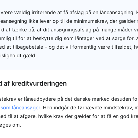
være vældig irriterende at få afslag på en låneansøgning. 
åneansøgning ikke lever op til de minimumskrav, der gælder
d at tænke på, at dit ansøgningsafslag på mange måder vi
lig til for at beskytte dig som låntager ved at sørge for, 
ved at tilbagebetale – og det vil formentlig være tilfældet, h
isligholdt gæld.
 af kreditvurderingen
stekrav er låneudbydere på det danske marked desuden forp
g som låneansøger
. Heri indgår de førnævnte mindstekrav, 
d til at afgøre, hvilke krav der gælder for at få en god kred
søges om.