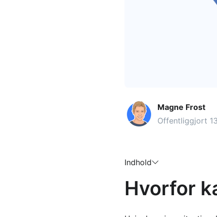
Magne Frost
Offentliggjort 1
Indhold
Hvorfor ka