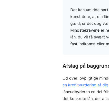
Det kan umiddelbart 
konstatere, at din l
gæld, er det dog vær
Mindstekravene er nem
lån, du vil få svært 
fast indkomst eller m
Afslag på baggrund
Ud over lovpligtige mind
en kreditvurdering af di
låneudbyderen en del frihe
det konkrete lån, der an