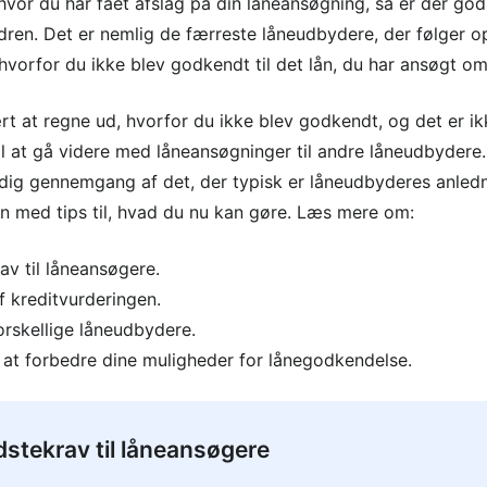
, hvor du har fået afslag på din låneansøgning, så er der god
dren. Det er nemlig de færreste låneudbydere, der følger o
hvorfor du ikke blev godkendt til det lån, du har ansøgt om
t at regne ud, hvorfor du ikke blev godkendt, og det er ikk
l at gå videre med låneansøgninger til andre låneudbydere. 
g gennemgang af det, der typisk er låneudbyderes anlednin
 med tips til, hvad du nu kan gøre. Læs mere om:
av til låneansøgere.
 kreditvurderingen.
forskellige låneudbydere.
 at forbedre dine muligheder for lånegodkendelse.
dstekrav til låneansøgere