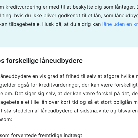
m kreditvurdering er med til at beskytte dig som låntager. 
ing, hvis du ikke bliver godkendt til et lån, som låneudby
u kan tilbagebetale. Husk på, at du aldrig kan
låne uden en kr
os forskellige låneudbydere
neudbydere en vis grad af frihed til selv at afgøre hvilke mi
ælder også for kreditvurderinger, der kan være forskelligt
ale om. Det siger sig selv, at der kan være forskel på det, d
lbagebetale et lille lån over kort tid og så et stort boliglån m
at størstedelen af låneudbydere af sidstnævnte og tilsvare
såsom:
som forventede fremtidige indtægt