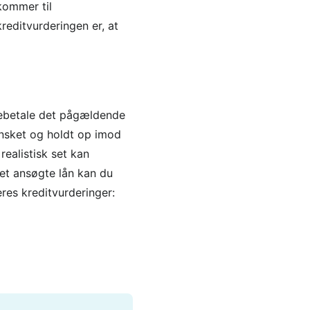
kommer til
reditvurderingen er, at
agebetale det pågældende
ansket og holdt op imod
ealistisk set kan
det ansøgte lån kan du
res kreditvurderinger: