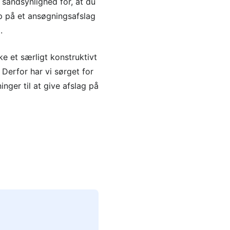
 sandsynlighed for, at du
p på et ansøgningsafslag
.
e et særligt konstruktivt
Derfor har vi sørget for
ger til at give afslag på