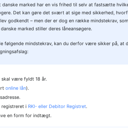
danske marked har en vis frihed til selv at fastsætte hvil
søgere. Det kan gøre det svært at sige med sikkerhed, hvorf
lev godkendt – men der er dog en række mindstekrav, som d
danske marked stiller deres låneansøgere.
de følgende mindstekrav, kan du derfor være sikker på, at de
øgningsafslag:
skal være fyldt 18 år.
ært
online lån
).
sadresse.
 registreret i
RKI- eller Debitor Registret
.
ave en form for indtægt.