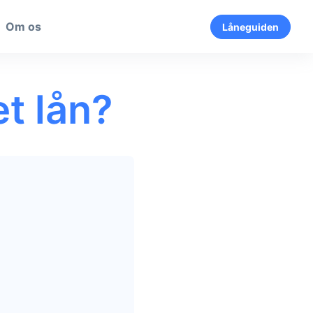
Om os
Låneguiden
et lån?