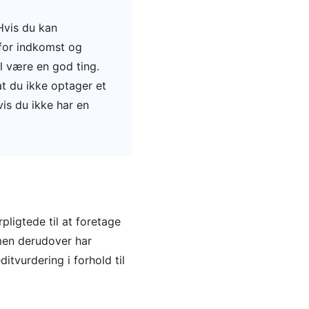
Hvis du kan
 for indkomst og
l være en god ting.
at du ikke optager et
vis du ikke har en
ligtede til at foretage
men derudover har
itvurdering i forhold til