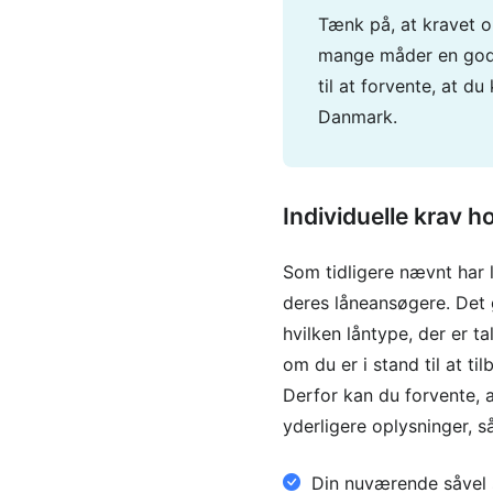
Tænk på, at kravet o
mange måder en god t
til at forvente, at d
Danmark.
Individuelle krav h
Som tidligere nævnt har lå
deres låneansøgere. Det g
hvilken låntype, der er t
om du er i stand til at ti
Derfor kan du forvente, 
yderligere oplysninger, 
Din nuværende såvel 