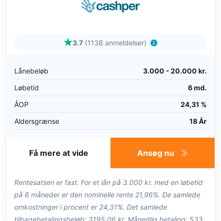
3.7
(1138 anmeldelser)
Lånebeløb
3.000 - 20.000 kr.
Løbetid
6 md.
ÅOP
24,31 %
Aldersgrænse
18 År
Få mere at vide
Ansøg nu
Rentesatsen er fast. For et lån på 3.000 kr. med en løbetid
på 6 måneder er den nominelle rente 21,96%. De samlede
omkostninger i procent er 24,31%. Det samlede
tilbagebetalingsbeløb: 3195,06 kr. Månedlig betaling: 533