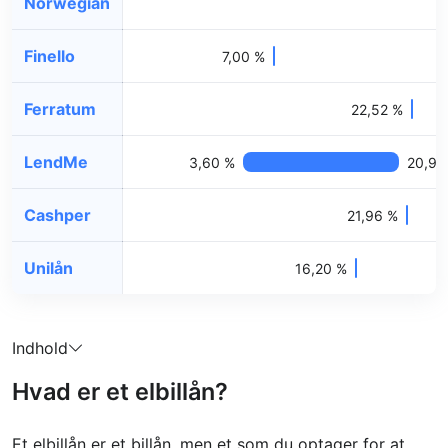
Norwegian
Finello
7,00 %
Ferratum
22,52 %
LendMe
3,60 %
20,95
Cashper
21,96 %
Unilån
16,20 %
Indhold
Hvad er et elbillån?
Et elbillån er et billån, men et som du optager for at