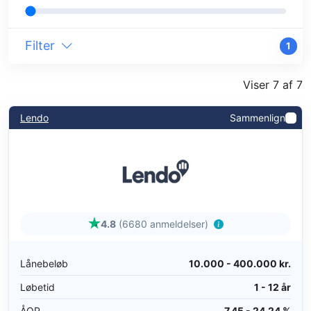
Filter
1
Viser 7 af 7
Lendo
Sammenlign
4.8
(6680 anmeldelser)
Lånebeløb
10.000 - 400.000 kr.
Løbetid
1 - 12 år
ÅOP
7,45 - 24,24 %